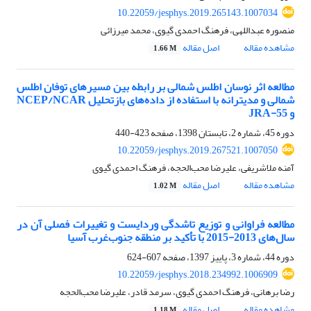
10.22059/jesphys.2019.265143.1007034
منصوره عبداللهی، فرهنگ احمدی گیوی، محمد میرزائی
مشاهده مقاله
اصل مقاله
1.66 M
مطالعه اثر نوسان اطلس شمالی بر رابطه بین مسیرهای توفان اطلس
شمالی و مدیترانه با استفاده از داده‌های بازتحلیل NCEP/NCAR
و JRA-55
دوره 45، شماره 2، تابستان 1398، صفحه
423-440
10.22059/jesphys.2019.267521.1007050
آمنه ملاشریفی، علیرضا محب‌الحجه، فرهنگ احمدی گیوی
مشاهده مقاله
اصل مقاله
1.02 M
مطالعه فراوانی و توزیع تاشدگی‌ وردایست و تغییرات فصلی آن در
سال‌های 2013-2015 با تأکید بر منطقه جنوب‌غرب آسیا
دوره 44، شماره 3، پاییز 1397، صفحه
607-624
10.22059/jesphys.2018.234992.1006909
رضا برهانی، فرهنگ احمدی گیوی، سرمد قادر، علیرضا محب‌الحجه
مشاهده مقاله
اصل مقاله
1.18 M