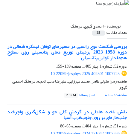
نویسنده =
احمدی‌ گیوی، فرهنگ
تعداد مقالات:
25
بررسی شکست موج راسبی در مسیرهای توفان نیمکره شمالی در
دوره 1958-2023 برمبنای توزیع دمای پتانسیلی روی سطوح
هم‌مقدار تاوایی پتانسیلی
دوره 52، شماره 1، بهار 1405، صفحه
139-159
10.22059/jesphys.2025.402301.1007723
فاطمه زهرا متولی طاهر، محمد میرزایی، علیرضا محب الحجه، فرهنگ احمدی‌
گیوی
مشاهده مقاله
اصل مقاله
2.35 M
نقش یاخته هادلی در گردش کلی جو و شکل‌گیری واچرخند
جنب‌حاره‌ای بر روی جنوب‌غرب آسیا
دوره 51، شماره 1، بهار 1404، صفحه
65-86
10.22059/jesphys.2024.371042.1007586