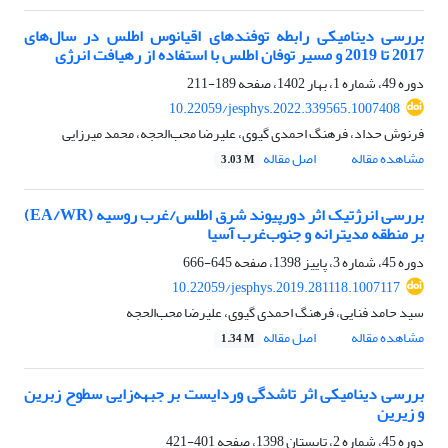
بررسی دینامیکی رابطه توفندهای اقیانوس اطلس در سال‌های
2017 تا 2019 و مسیر توفان اطلس با استفاده از رهیافت انرژی
دوره 49، شماره 1، بهار 1402، صفحه
189-211
10.22059/jesphys.2022.339565.1007408
فرنوش حداد، فرهنگ احمدی گیوی، علیرضا محب‌الحجه، محمد میرزایی
مشاهده مقاله
اصل مقاله
3.03 M
بررسی انرژتیک اثر دورپیوند شرق اطلس/غرب روسیه (EA/WR)
بر منطقه مدیترانه و جنوب‌غرب آسیا
دوره 45، شماره 3، پاییز 1398، صفحه
645-666
10.22059/jesphys.2019.281118.1007117
سید حامد فنایی، فرهنگ احمدی گیوی، علیرضا محب‌الحجه
مشاهده مقاله
اصل مقاله
1.34 M
بررسی دینامیکی اثر تاشدگی وردایست بر جبهه‌زایی سطوح زبرین
و زیرین
دوره 45، شماره 2، تابستان 1398، صفحه
401-421