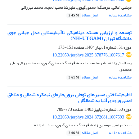
مجتبی آقائی، فرهنگ احمدی گیوی، علیرضا محب الحجه، محمد میرزائی
مشاهده مقاله
اصل مقاله
2.45 M
توسعه و ارزیابی هسته دینامیکی ناآب‌ایستایی مدل جهانی جوی
دانشگاه تهران (NH-UTGAM)
دوره 51، شماره 1، بهار 1404، صفحه
151-173
10.22059/jesphys.2025.378776.1007617
رضا لقائی‌زاده، علیرضا محب الحجه، فرهنگ احمدی گیوی، محمد میرزائی، علی
محمدی
مشاهده مقاله
اصل مقاله
3.61 M
اقلیم‌شناختی مسیرهای توفان برون‌حاره‌ای نیمکره شمالی و مناطق
اصلی ورودی آنها به شمالگان
دوره 50، شماره 3، پاییز 1403، صفحه
773-789
10.22059/jesphys.2024.372681.1007593
سید مرتضی موسوی زاده، فرهنگ احمدی گیوی، امید علیزاده
مشاهده مقاله
اصل مقاله
2.06 M