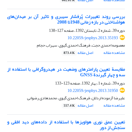
602.01 K
بررسی روند تغییرات پُرفشار سیبری و تاثیر آن بر میدان‌‌های
هواشناختی در بازه زمانی 1948تا 2008
دوره 39، شماره 2، تابستان 1392، صفحه
127-138
10.22059/jesphys.2013.35193
معصومه احمدی حجت، فرهنگ احمدی گیوی، سهراب حجام
مشاهده مقاله
اصل مقاله
873.4 K
مقایسة تعیین پارامترهای وضعیت در هیدروگرافی با استفاده از
سه و چهار گیرندة GNSS
دوره 39، شماره 1، بهار 1392، صفحه
123-133
10.22059/jesphys.2013.31950
علیرضا آزموده اردلان، فرهنگ احمدی گیوی، محمدهادی رضوانی
مشاهده مقاله
اصل مقاله
557.4 K
تعیین عمق نوری هواویزها با استفاده از داده‌ها‌‌ی دید افقی و
سنجش از دور