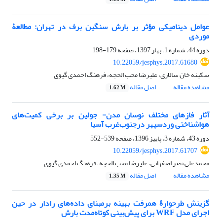
عوامل دینامیکی مؤثر بر بارش سنگین برف در تهران: مطالعۀ
موردی
دوره 44، شماره 1، بهار 1397، صفحه
179-198
10.22059/jesphys.2017.61680
سکینه خان سالاری، علیرضا محب الحجه، فرهنگ احمدی گیوی
مشاهده مقاله
اصل مقاله
1.62 M
آثار فازهای مختلف نوسان مدن- جولین بر برخی کمیت‌های
هواشناختی وردسپهر درجنوب‌غرب آسیا
دوره 43، شماره 3، پاییز 1396، صفحه
539-552
10.22059/jesphys.2017.61707
محمدعلی نصر اصفهانی، علیرضا محب الحجه، فرهنگ احمدی گیوی
مشاهده مقاله
اصل مقاله
1.35 M
گزینش طرحوارۀ همرفت بهینه برمبنای داده‌‌‌های رادار در حین
اجرای مدل WRF برای پیش‌‌‌بینی کوتاه‌مدت بارش