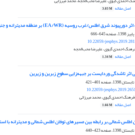
گ احمدی گیوی، علیرضا محب‌الحجه، محمد میرزایی
اصل مقاله
3.03 M
د شرق اطلس/غرب روسیه (EA/WR) بر منطقه مدیترانه و جنوب‌غرب آسیا
645-666
10.22059/jesphys.2019.28
فرهنگ احمدی گیوی، علیرضا محب‌الحجه
اصل مقاله
1.34 M
 اثر تاشدگی وردایست بر جبهه‌زایی سطوح زبرین و زیرین
401-421
10.22059/jesphys.2019.265
 فرهنگ احمدی گیوی، محمد میرزائی
اصل مقاله
1.66 M
طلس شمالی بر رابطه بین مسیرهای توفان اطلس شمالی و مدیترانه با استفاده از داده‌های
423-440