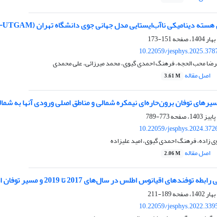
سته دینامیکی ناآب‌ایستایی مدل جهانی جوی دانشگاه تهران (NH-UTGAM)
151-173
10.22059/jesphys.2025.378
لیرضا محب الحجه، فرهنگ احمدی گیوی، محمد میرزائی، علی محمدی
اصل مقاله
3.61 M
یرهای توفان برون‌حاره‌ای نیمکره شمالی و مناطق اصلی ورودی آنها به شمال
773-789
10.22059/jesphys.2024.372
زاده، فرهنگ احمدی گیوی، امید علیزاده
اصل مقاله
2.06 M
 اقیانوس اطلس در سال‌های 2017 تا 2019 و مسیر توفان اطلس با استفاده از رهیافت انرژی
189-211
10.22059/jesphys.2022.339