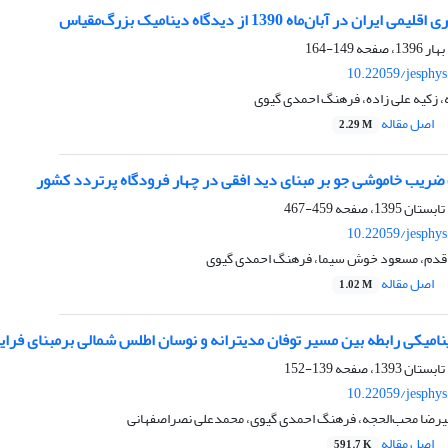
ن در آبان‌ماه 1390 از دیدگاه دینامیک بزرگ‌مقیاس
149-164
10.22059/jesphy
، زکیه علی زاده، فرهنگ احمدی گیوی
اصل مقاله
2.29 M
ضریب خاموشی جو بر مبنای دید افقی در چهار فرودگاه پرتردد کشور
459-467
10.22059/jesphy
 قدم، مسعود خوش سیما، فرهنگ احمدی گیوی
اصل مقاله
1.02 M
امیکی رابطه بین مسیر توفان مدیترانه و نوسان اطلس شمالی برمبنای فرای
139-152
10.22059/jesphy
لیرضا محب‌الحجه، فرهنگ احمدی گیوی، محمدعلی نصراصفهانی
اصل مقاله
591.7 K