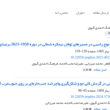
ارسال مقاله
داوران
تماس با ما
نگ احمدی‌ گیوی
2
ای توفان نیمکره شمالی در دوره 1958-2023 برمبنای توزیع دمای پتانسیلی روی سطوح هم‌مقدار تاوایی پتانسیلی
139-159
10.22059/jesphys.2025.402
طاهر، محمد میرزایی، علیرضا محب الحجه، فرهنگ احمدی‌ گیوی
اصل مقاله
2.35 M
ی در گردش کلی جو و شکل‌گیری واچرخند جنب‌حاره‌ای بر روی جنوب‌غرب آ
65-86
10.22059/jesphys.2024.371
گ احمدی گیوی، علیرضا محب الحجه، محمد میرزائی
اصل مقاله
2.45 M