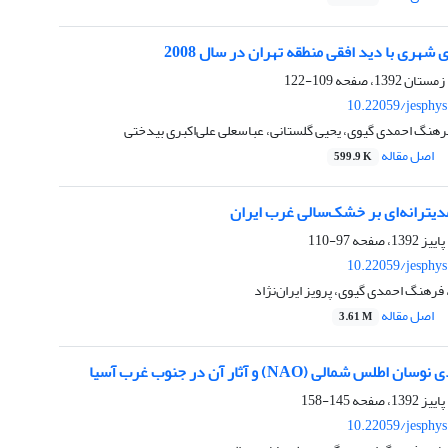
ی شهری با دید افقی منطقه تهران در سال 2008
109-122
10.22059/jesphy
رهنگ احمدی گیوی، یحیی گلستانی، عباسعلی علی‌اکبری بیدختی
اصل مقاله
599.9 K
مدیترانه‌‌ای بر خشک‌سالی غرب ایران
97-110
10.22059/jesphy
فرهنگ احمدی گیوی، پرویز ایران‌نژاد
اصل مقاله
3.61 M
شمالی (NAO) و آثار آن در جنوب غرب آسیا
145-158
10.22059/jesphy