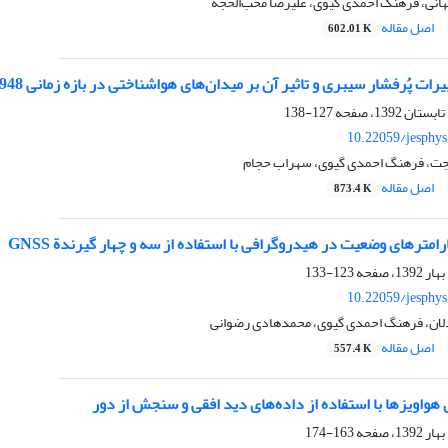
نی، فرهنگ احمدی گیوی، علیرضا محب‌‌الحجه
اصل مقاله
602.01 K
ت پُرفشار سیبری و تاثیر آن بر میدان‌‌های هواشناختی در بازه زمانی 1948تا 2008
127-138
10.22059/jesphy
ت، فرهنگ احمدی گیوی، سهراب حجام
اصل مقاله
873.4 K
امترهای وضعیت در هیدروگرافی با استفاده از سه و چهار گیرندة GNSS
123-133
10.22059/jesphy
دلان، فرهنگ احمدی گیوی، محمدهادی رضوانی
اصل مقاله
557.4 K
هواویزها با استفاده از داده‌ها‌‌ی دید افقی و سنجش از دور
163-174