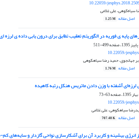
10.22059/jesphys.2018.250
 سیاه‌کوهی، علی غلامی
اصل مقاله
1.25 M
رهای پایه ی فوریه در الگوریتم تعقیب تطابق برای درون یابی داده ی لرزه ا
499-511
10.22059/jesphy
ابر جهانجوی، حمید رضا سیاهکوهی
اصل مقاله
1.76 M
 لرزه‌ای آشفته با وزن دادن ماتریس هنکل رتبه کاهیده
63-73
10.22059/jesphy
درضا سیاهکوهی، علی غلامی
اصل مقاله
707.48 K