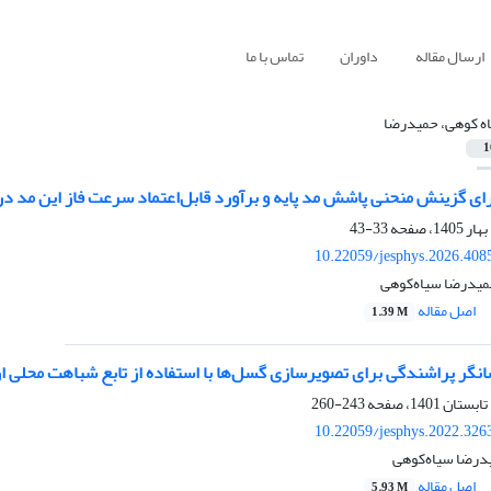
ارسال مقاله
داوران
تماس با ما
ه کوهی، حمیدرضا
1
ی گزینش منحنی‌ پاشش مد پایه و برآورد قابل‌اعتماد سرعت فاز این مد د
33-43
10.22059/jesphys.2026.408
میدرضا سیاه‌کوهی
اصل مقاله
1.39 M
انگر پراشندگی برای تصویرسازی گسل‌ها با استفاده از تابع شباهت محلی ا
243-260
10.22059/jesphys.2022.326
درضا سیاه‌کوهی
اصل مقاله
5.93 M