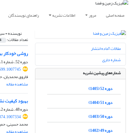
صفحه اصلی
مرور
اطلاعات نشریه
راهنمای نویسندگان
نویسنده =
سیا
تعداد مقالات:
6
مقالات آماده انتشار
روشی خودکار برا
شماره جاری
دوره 52، شماره 1، بهار 1405، صفحه
599.1007745
شماره‌های پیشین نشریه
فاروق محمدیان، ح
مشاهده مقاله
دوره 52 (1405)
بهبود کیفیت نش
دوره 51 (1404)
دوره 48، شماره 2، تابستان 1401، صفحه
دوره 50 (1403)
374.1007334
محمد حسینی، حمی
دوره 49 (1402)
مشاهده مقاله