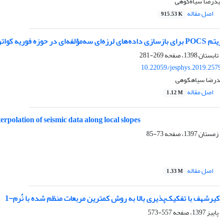
درضا سیاه‌کوهی
اصل مقاله
915.53 K
حوزه فوریه کواترنیون
269-281
10.22059/jesphys.2019.257
یدرضا سیاهکوهی
اصل مقاله
1.12 M
rpolation of seismic data along local slopes
73-85
اصل مقاله
1.33 M
کیرشهف با تفکیک‌پذیری بالا به روش کمترین مربعات منظم شده با نُرم-1
557-573