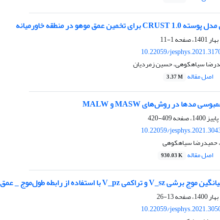
خمین عمق موهو در منطقه خاورمیانه
1-11
10.22059/jesphys.2021.317
یدرضا سیاهکوهی، حسین زمردیان
اصل مقاله
3.37 M
 مدها در روش‌‌های MASW و MALW
409-420
10.22059/jesphys.2021.304
، حمیدرضا سیاهکوهی
اصل مقاله
930.03 K
ا استفاده از رابطه طول‌موج _ عمق حاصل از تحلیل امواج سطحی
13-26
10.22059/jesphys.2021.305