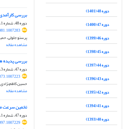
دوره 48 (1401)
بررسی کارآمدی مدل پوسته CRUST 1.0 برای ت
دوره 48، شماره 1، بهار 1401، صفحه
دوره 47 (1400)
081.1007283
پرستو جلولی، حم
دوره 46 (1399)
مشاهده مقاله
دوره 45 (1398)
بررسی پدیده همبوسی
دوره 44 (1397)
دوره 47، شماره 3، پاییز 1400، صفحه
373.1007223
دوره 43 (1396)
حسین کاظم‌نژادی
مشاهده مقاله
دوره 42 (1395)
دوره 41 (1394)
تخمین سرعت میانگین موج برشی V_sz و تراکمی V_pz ب
دوره 47، شماره 1، بهار 1400، صفحه
دوره 40 (1393)
097.1007229