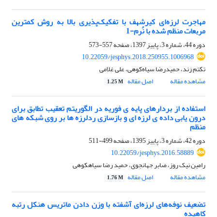
مهاجرت لرزه‌ای کیرشهف با تفکیک‌پذیری بالا به روش کمترین
مربعات منظم شده با نُرم-1
دوره 44، شماره 3، پاییز 1397، صفحه
557-573
10.22059/jesphys.2018.250955.1006968
تکتم زند، حمیدرضا سیاه‌کوهی، علی غلامی
مشاهده مقاله
اصل مقاله
1.25 M
استفاده از بردارهای پایه ی فوریه در الگوریتم تعقیب تطابق برای
درون یابی داده ی لرزه ای و بازسازی ردلرزه ها بر روی شبکه های
منظم
دوره 42، شماره 3، پاییز 1395، صفحه
499-511
10.22059/jesphys.2016.58889
رامین نیک روز، صابر جهانجوی، حمید رضا سیاهکوهی
مشاهده مقاله
اصل مقاله
1.76 M
تضعیف نوفه‌های لرزه‌ای آشفته با وزن دادن ماتریس هنکل رتبه
کاهیده