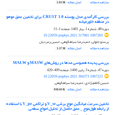
مشاهده مقاله
اصل مقاله
5.93 M
بررسی کارآمدی مدل پوسته CRUST 1.0 برای تخمین عمق موهو
در منطقه خاورمیانه
دوره 48، شماره 1، بهار 1401، صفحه
1-11
10.22059/jesphys.2021.317081.1007283
پرستو جلولی، حمیدرضا سیاهکوهی، حسین زمردیان
مشاهده مقاله
اصل مقاله
3.37 M
بررسی پدیده همبوسی مدها در روش‌‌های MASW و MALW
دوره 47، شماره 3، پاییز 1400، صفحه
409-420
10.22059/jesphys.2021.304373.1007223
حسین کاظم‌نژادی، حمیدرضا سیاهکوهی
مشاهده مقاله
اصل مقاله
930.03 K
تخمین سرعت میانگین موج برشی V_sz و تراکمی V_pz با استفاده
از رابطه طول‌موج _ عمق حاصل از تحلیل امواج سطحی