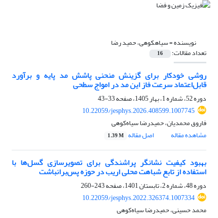
نویسنده =
سیاهکوهی، حمید رضا
تعداد مقالات:
16
روشی خودکار برای گزینش منحنی‌ پاشش مد پایه و برآورد
قابل‌اعتماد سرعت فاز این مد در امواج سطحی
دوره 52، شماره 1، بهار 1405، صفحه
33-43
10.22059/jesphys.2026.408599.1007745
فاروق محمدیان، حمیدرضا سیاه‌کوهی
مشاهده مقاله
اصل مقاله
1.39 M
بهبود کیفیت نشانگر پراشندگی برای تصویرسازی گسل‌ها با
استفاده از تابع شباهت محلی اریب در حوزه پس‌برانباشت
دوره 48، شماره 2، تابستان 1401، صفحه
243-260
10.22059/jesphys.2022.326374.1007334
محمد حسینی، حمیدرضا سیاه‌کوهی