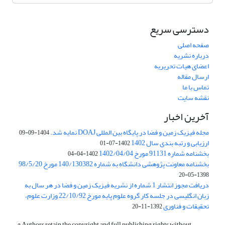
دسترسی سریع
صفحه اصلی
درباره نشریه
اعضای هیات تحریریه
ارسال مقاله
تماس با ما
نقشه سایت
آخرین اخبار
مجله فیزیک زمین و فضا در پایگاه بین المللی DOAJ نمایه شد.
1404-09-09
ارزیابی و رتبه بندی سال 1402
1402-07-01
بخشنامه شماره 91131 مورخ 1402/04/04
1402-04-04
بخشنامه معاونت پژوهشی دانشگاه به شماره 140/130382 مورخ 98/5/20
1398-05-20
دریافت مجوز انتشار 1 شماره از نشریه فیزیک زمین و فضا در هر سال به
زبان انگلیسی در جلسه کار گروه علوم پایه مورخ 22/10/92 وزارت علوم،
تحقیقات و فناوری
1392-11-20
© Authors retain the copyright and full publishing rights without