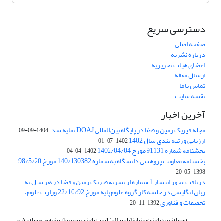
دسترسی سریع
صفحه اصلی
درباره نشریه
اعضای هیات تحریریه
ارسال مقاله
تماس با ما
نقشه سایت
آخرین اخبار
مجله فیزیک زمین و فضا در پایگاه بین المللی DOAJ نمایه شد.
1404-09-09
ارزیابی و رتبه بندی سال 1402
1402-07-01
بخشنامه شماره 91131 مورخ 1402/04/04
1402-04-04
بخشنامه معاونت پژوهشی دانشگاه به شماره 140/130382 مورخ 98/5/20
1398-05-20
دریافت مجوز انتشار 1 شماره از نشریه فیزیک زمین و فضا در هر سال به
زبان انگلیسی در جلسه کار گروه علوم پایه مورخ 22/10/92 وزارت علوم،
تحقیقات و فناوری
1392-11-20
© Authors retain the copyright and full publishing rights without