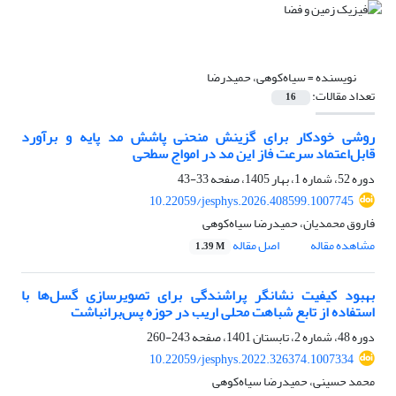
نویسنده =
سیاه‌کوهی، حمیدرضا
تعداد مقالات:
16
روشی خودکار برای گزینش منحنی‌ پاشش مد پایه و برآورد
قابل‌اعتماد سرعت فاز این مد در امواج سطحی
دوره 52، شماره 1، بهار 1405، صفحه
33-43
10.22059/jesphys.2026.408599.1007745
فاروق محمدیان، حمیدرضا سیاه‌کوهی
مشاهده مقاله
اصل مقاله
1.39 M
بهبود کیفیت نشانگر پراشندگی برای تصویرسازی گسل‌ها با
استفاده از تابع شباهت محلی اریب در حوزه پس‌برانباشت
دوره 48، شماره 2، تابستان 1401، صفحه
243-260
10.22059/jesphys.2022.326374.1007334
محمد حسینی، حمیدرضا سیاه‌کوهی