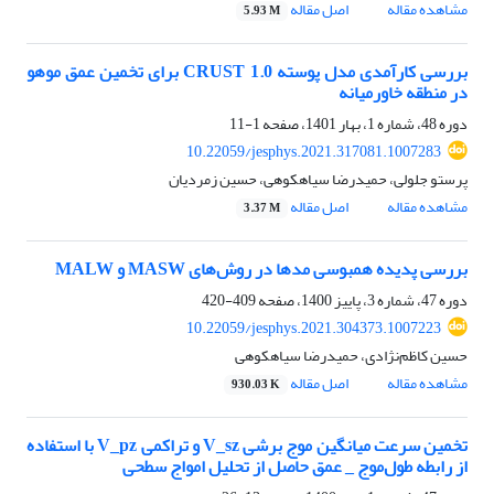
مشاهده مقاله
اصل مقاله
5.93 M
بررسی کارآمدی مدل پوسته CRUST 1.0 برای تخمین عمق موهو
در منطقه خاورمیانه
دوره 48، شماره 1، بهار 1401، صفحه
1-11
10.22059/jesphys.2021.317081.1007283
پرستو جلولی، حمیدرضا سیاهکوهی، حسین زمردیان
مشاهده مقاله
اصل مقاله
3.37 M
بررسی پدیده همبوسی مدها در روش‌‌های MASW و MALW
دوره 47، شماره 3، پاییز 1400، صفحه
409-420
10.22059/jesphys.2021.304373.1007223
حسین کاظم‌نژادی، حمیدرضا سیاهکوهی
مشاهده مقاله
اصل مقاله
930.03 K
تخمین سرعت میانگین موج برشی V_sz و تراکمی V_pz با استفاده
از رابطه طول‌موج _ عمق حاصل از تحلیل امواج سطحی