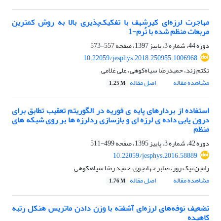
مهاجرت لرزه‌ای کیرشهف با تفکیک‌پذیری بالا به روش کمترین
مربعات منظم شده با نُرم-1
دوره 44، شماره 3، پاییز 1397، صفحه
557-573
10.22059/jesphys.2018.250955.1006968
تکتم زند، حمیدرضا سیاه‌کوهی، علی غلامی
مشاهده مقاله
اصل مقاله
1.25 M
استفاده از بردارهای پایه ی فوریه در الگوریتم تعقیب تطابق برای
درون یابی داده ی لرزه ای و بازسازی ردلرزه ها بر روی شبکه های
منظم
دوره 42، شماره 3، پاییز 1395، صفحه
499-511
10.22059/jesphys.2016.58889
رامین نیک روز، صابر جهانجوی، حمید رضا سیاهکوهی
مشاهده مقاله
اصل مقاله
1.76 M
تضعیف نوفه‌های لرزه‌ای آشفته با وزن دادن ماتریس هنکل رتبه
کاهیده