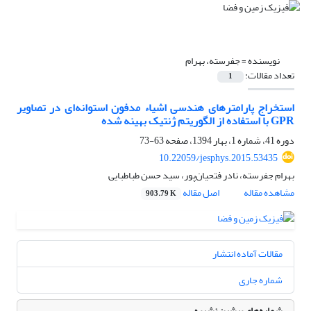
نویسنده =
جفرسته، بهرام
تعداد مقالات:
1
استخراج پارامترهای هندسی اشیاء مدفون استوانه‌‌ای در تصاویر
GPR با استفاده از الگوریتم ژنتیک بهینه شده
دوره 41، شماره 1، بهار 1394، صفحه
63-73
10.22059/jesphys.2015.53435
بهرام جفرسته، نادر فتحیان‌پور، سید حسن طباطبایی
مشاهده مقاله
اصل مقاله
903.79 K
مقالات آماده انتشار
شماره جاری
شماره‌های پیشین نشریه