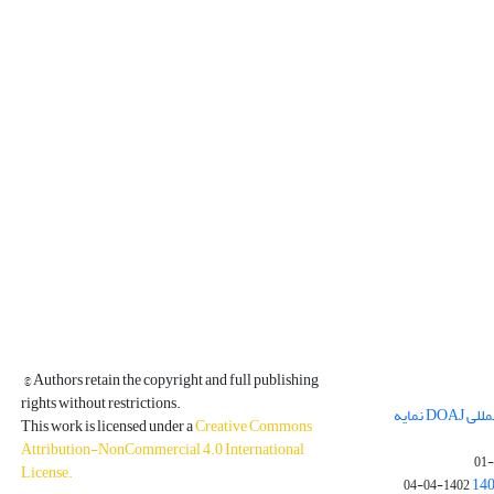
© Authors retain the copyright and full publishing
rights without restrictions.
مجله فیزیک زمین و فضا در پایگاه بین المللی DOAJ نمایه
This work is licensed under a
Creative Commons
Attribution-NonCommercial 4.0 International
License
.
1402-04-04