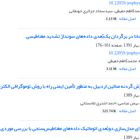
10.22059/jesphy
حمدکاظم حفیظی، سیدسجاد جزائری جونقانی
اصل مقاله
1.13 M
رسانا در برگردان یک‌بُعدی داده‌های سونداژ تشدید مغناطیسی
161-176
10.22059/jesphy
ه، محمدکاظم حفیظی
اصل مقاله
3.11 M
 گردنه صائین اردبیل به منظور تأمین ایمنی راه با روش توموگرافی الکتری
بهمن عباسی، احمد اشتری تلخستانی
اصل مقاله
521.74 K
ی مدل‌سازی دوبُعدی اتوماتیک داده‌های مغناطیس‌سنجی با بررسی موردی 