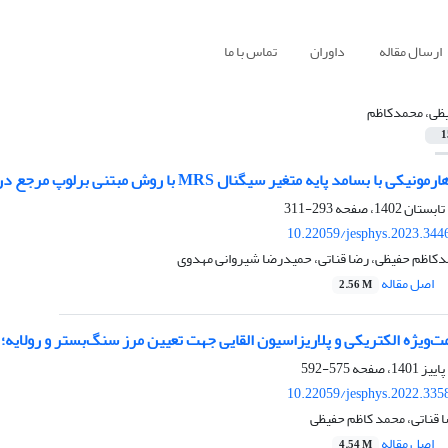
ارسال مقاله
داوران
تماس با ما
ظی، محمدکاظم
1
سامد پایه متغیر سیگنال MRS با روش مبتنی برلوپ مرجع در حوزه‌ زمان
293-311
10.22059/jesphys.2023.344
کاظم حفیظی، رضا قناتی، حمیدرضا شیروانی مهدوی
اصل مقاله
2.56 M
ت‌ویژه الکتریکی و پلاریزاسیون القایی جهت تعیین مرز سنگ‌بستر و رولایه
575-592
10.22059/jesphys.2022.335
 قناتی، محمد کاظم حفیظی
اصل مقاله
4.54 M