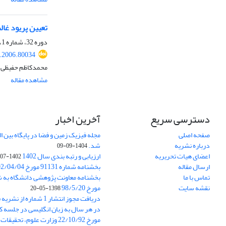
تعیین پریود غال
دوره 32، شماره 1، بهار 1385، صفحه
s.2006.80034
محمدکاظم حفیظی، 
مشاهده مقاله
دسترسی سریع
آخرین اخبار
صفحه اصلی
درباره نشریه
شد.
1404-09-09
اعضای هیات تحریریه
ارزیابی و رتبه بندی سال 1402
1402-07-01
ارسال مقاله
بخشنامه شماره 91131 مورخ 1402/04/04
تماس با ما
نقشه سایت
مورخ 98/5/20
1398-05-20
دریافت مجوز انتشار 1 شمار
در هر سال به زبان انگلیسی در جلسه کا
مورخ 22/10/92 وزارت علوم، تحقیقات و فناوری