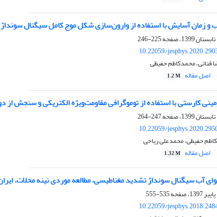
ب و زمان آسایش با استفاده از وارون‌سازی شکل موج کامل سیگنال سوندا
225-246
10.22059/jesphys.2020.290
ا قناتی، محمدکاظم حفیظی
اصل مقاله
1.2 M
مینی کارستی با استفاده از توموگرافی مقاومت‌ویژه الکتریکی و سنجش از 
247-264
10.22059/jesphys.2020.295
دکاظم حفیظی، محمدعلی ریاحی
اصل مقاله
1.32 M
وای آب سیگنال سونداژ تشدید مغناطیسی، مطالعه موردی نینه محلات، ایرا
535-555
10.22059/jesphys.2018.248