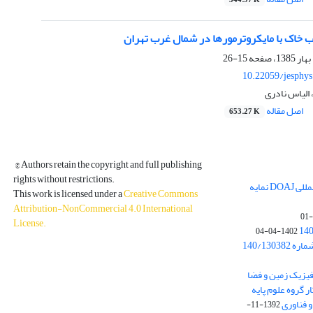
344.97 K
ب خاک با مایکروترمورها در شمال غرب تهران
15-26
10.22059/jesphy
الیاس نادری
اصل مقاله
653.27 K
© Authors retain the copyright and full publishing
rights without restrictions.
مجله فیزیک زمین و فضا در پایگاه بین المللی DOAJ نمایه
This work is licensed under a
Creative Commons
Attribution-NonCommercial 4.0 International
License
.
1402-04-04
بخشنامه معاونت پژوهشی دانشگاه به شماره 140/130382
ه از نشریه فیزیک زمین و فضا
ر گروه علوم پایه
1392-11-