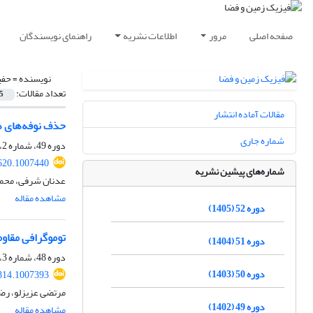
صفحه اصلی
مرور
اطلاعات نشریه
راهنمای نویسندگان
نویسنده =
حفی
تعداد مقالات:
5
مقالات آماده انتشار
حذف نوفه‌های هارمونیکی با ب
شماره جاری
دوره 49، شماره 2، تابستان 1402، صفحه
620.1007440
شماره‌های پیشین نشریه
عدنان شرفی، محمد
مشاهده مقاله
دوره 52 (1405)
توموگرافی مقاوم
دوره 51 (1404)
دوره 48، شماره 3، پاییز 1401، صفحه
دوره 50 (1403)
814.1007393
مرتضی عزیزلو، رضا
دوره 49 (1402)
مشاهده مقاله