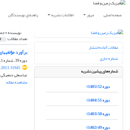
صفحه اصلی
مرور
اطلاعات نشریه
راهنمای نویسندگان
نویسنده =
جمعه‎گی، ع
تعداد مقالات:
1
مقالات آماده انتشار
برآورد مؤلفه‎های واریانس مقادیر مرزی نامتجانس در فرایند انتقال به سمت پایین مسئله مقدار دومرزی تعیین ژئوئید با مرزهای ثابت و آزاد
شماره جاری
دوره 39، شماره 1، بهار 1392، صفحه
s.2013.31945
شماره‌های پیشین نشریه
عباسعلی جمعه‎گی، عبدالرضا صفری
مشاهده مقاله
دوره 52 (1405)
دوره 51 (1404)
دوره 50 (1403)
دوره 49 (1402)