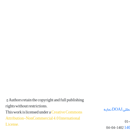
© Authors retain the copyright and full publishing
rights without restrictions.
مجله فیزیک زمین و فضا در پایگاه بین المللی DOAJ نمایه
This work is licensed under a
Creative Commons
Attribution-NonCommercial 4.0 International
License
.
1402-04-04