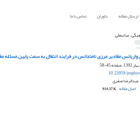
ارسال مقاله
داوران
تماس با ما
باسعلی
45-58
10.22059/jesphy
اصل مقاله
914.37 K