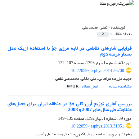
نویسنده =
ثقفی، محمدعلی
تعداد مقالات:
2
فرایابی شارهای تلاطمی در لایه‌ مرزی جوّ با استفاده ازیک مدل
بستار مرتبه دوم
دوره 40، شماره 1، بهار 1393، صفحه
107-122
10.22059/jesphys.2014.36700
مجید مزرعه فراهانی، علی جلالی، محمدعلی ثقفی
مشاهده مقاله
اصل مقاله
644.8 K
بررسی آماری توزیع اُزن کلی جوّ در منطقه ایران برای فصل‌های
متفاوت، طی سال‌های 2007 و 2008
دوره 39، شماره 1، بهار 1392، صفحه
135-149
10.22059/jesphys.2013.31951
زهرا شرعی‌پور، عباسعلی علی‌اکبری بیدختی، محمدعلی ثقفی