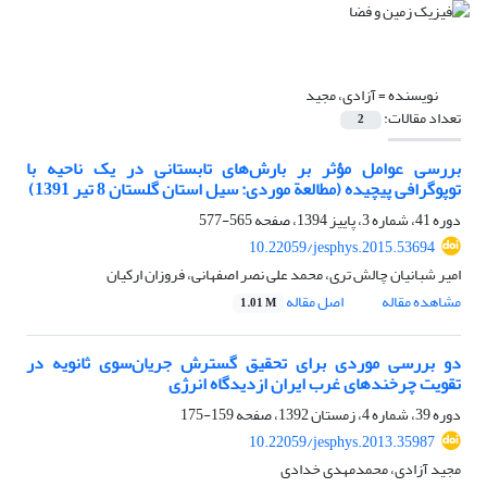
نویسنده =
آزادی، مجید
تعداد مقالات:
2
بررسی عوامل مؤثر بر بارش‌های تابستانی در یک ناحیه با
توپوگرافی پیچیده (مطالعة موردی: سیل استان گلستان 8 تیر 1391)
دوره 41، شماره 3، پاییز 1394، صفحه
565-577
10.22059/jesphys.2015.53694
امیر شبانیان چالش تری، محمد علی نصر اصفهانی، فروزان ارکیان
مشاهده مقاله
اصل مقاله
1.01 M
دو بررسی موردی برای تحقیق گسترش جریان‌سوی ثانویه در
تقویت چرخندهای غرب ایران ازدیدگاه انرژی
دوره 39، شماره 4، زمستان 1392، صفحه
159-175
10.22059/jesphys.2013.35987
مجید آزادی، محمدمهدی خدادی