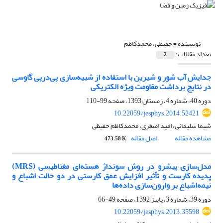
نویسنده =
حفیظی، محمدکاظم
تعداد مقالات:
2
جدایش آب شور و شیرین با استفاده از شبیه‌سازی پی‌درپی گاوسی
در نتایج برداشت مقاومت ویژه الکتریکی
دوره 40، شماره 4، زمستان 1393، صفحه
99-110
10.22059/jesphys.2014.52421
شیما سلیمانی، امید اصغری، محمدکاظم حفیظی
مشاهده مقاله
اصل مقاله
473.58 K
مدل‌سازی پیشرو در روش سونداژ هسته‌ای مغناطیسی (MRS)
پدیده کارست و تأثیر افزایش عمق کارستی در دو حالت اشباع و
نیمه‌اشباع بر وارون‌سازی داده‌ها
دوره 39، شماره 3، پاییز 1392، صفحه
49-66
10.22059/jesphys.2013.35598