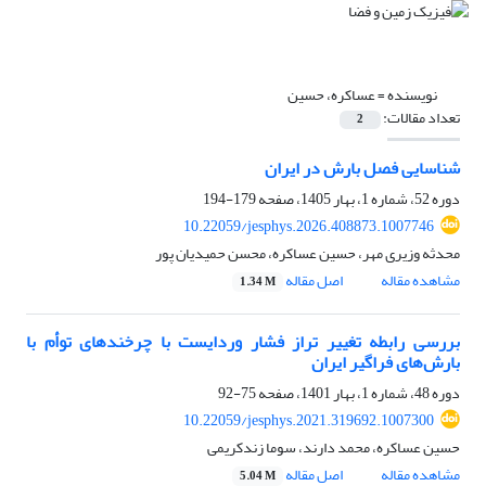
نویسنده =
عساکره، حسین
تعداد مقالات:
2
شناسایی فصل بارش در ایران
دوره 52، شماره 1، بهار 1405، صفحه
179-194
10.22059/jesphys.2026.408873.1007746
محدثه وزیری مهر، حسین عساکره، محسن حمیدیان پور
مشاهده مقاله
اصل مقاله
1.34 M
بررسی رابطه تغییر تراز فشار وردایست با چرخند‌های توأم با
بارش‌های فراگیر ایران
دوره 48، شماره 1، بهار 1401، صفحه
75-92
10.22059/jesphys.2021.319692.1007300
حسین عساکره، محمد دارند، سوما زندکریمی
مشاهده مقاله
اصل مقاله
5.04 M