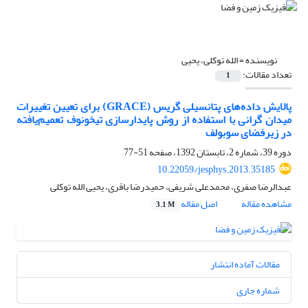
نویسنده =
الله توکلی، یحیی
تعداد مقالات:
1
پالایش داده‌های پتانسیلی گریس (GRACE) برای تعیین تغییرات
میدان گرانی با استفاده از روش پایدارسازی تیخونوف تعمیم‌یافته
در زیرفضای سوبولف
دوره 39، شماره 2، تابستان 1392، صفحه
51-77
10.22059/jesphys.2013.35185
عبدالرضا صفری، محمدعلی شریفی، حمیدرضا باقری، یحیی الله توکلی
مشاهده مقاله
اصل مقاله
3.1 M
مقالات آماده انتشار
شماره جاری