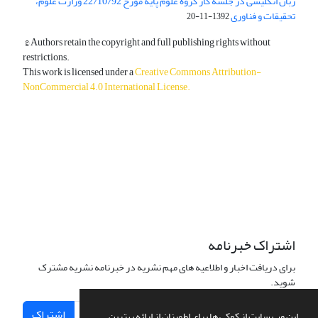
زبان انگلیسی در جلسه کار گروه علوم پایه مورخ 22/10/92 وزارت علوم،
تحقیقات و فناوری
1392-11-20
© Authors retain the copyright and full publishing rights without
restrictions.
This work is licensed under a
Creative Commons Attribution-
NonCommercial 4.0 International License
.
دسترسی به مقالات آزاد و رایگان است.
اشتراک خبرنامه
برای دریافت اخبار و اطلاعیه های مهم نشریه در خبرنامه نشریه مشترک
شوید.
اشتراک
این وب سایت از کوکی ها برای اطمینان از ارائه بهترین