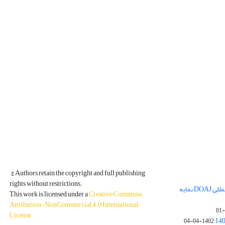
© Authors retain the copyright and full publishing
rights without restrictions.
مجله فیزیک زمین و فضا در پایگاه بین المللی DOAJ نمایه
This work is licensed under a
Creative Commons
Attribution-NonCommercial 4.0 International
License
.
1402-04-04