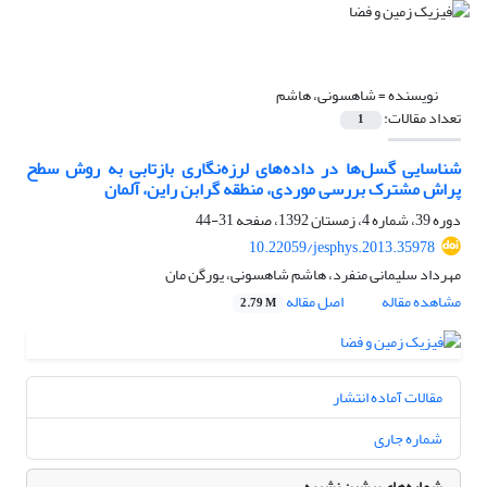
نویسنده =
شاهسونی، هاشم
تعداد مقالات:
1
شناسایی گسل‌ها در داده‌های لرزه‌نگاری بازتابی به روش سطح
پراش مشترک بررسی موردی، منطقه گرابن راین، آلمان
دوره 39، شماره 4، زمستان 1392، صفحه
31-44
10.22059/jesphys.2013.35978
مهرداد سلیمانی منفرد، هاشم شاهسونی، یورگن مان
مشاهده مقاله
اصل مقاله
2.79 M
مقالات آماده انتشار
شماره جاری
شماره‌های پیشین نشریه