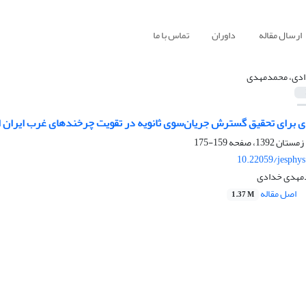
ارسال مقاله
داوران
تماس با ما
دی، محمدمهدی
 برای تحقیق گسترش جریان‌سوی ثانویه در تقویت چرخندهای غرب ایران از
159-175
10.22059/jesphy
دمهدی خدادی
اصل مقاله
1.37 M