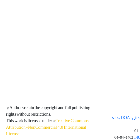
© Authors retain the copyright and full publishing
rights without restrictions.
مجله فیزیک زمین و فضا در پایگاه بین المللی DOAJ نمایه
This work is licensed under a
Creative Commons
Attribution-NonCommercial 4.0 International
License
.
1402-04-04