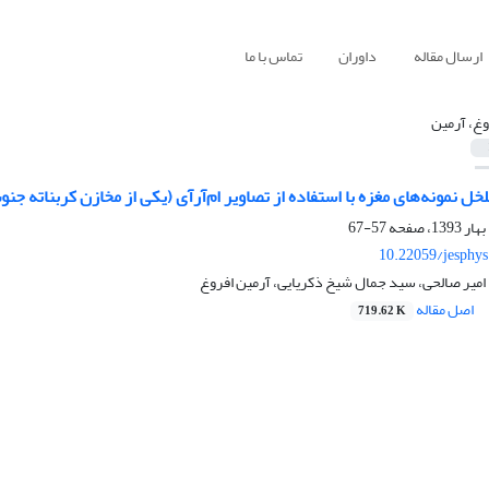
ارسال مقاله
داوران
تماس با ما
وغ، آرمین
 نمونه‌‌‌‌های مغزه با استفاده از تصاویر ام‌آر‌آی (یکی از مخازن کربناته جنو
57-67
10.22059/jesphy
، امیر صالحی، سید جمال شیخ ذکریایی، آرمین افروغ
اصل مقاله
719.62 K