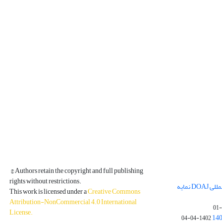
© Authors retain the copyright and full publishing
rights without restrictions.
مجله فیزیک زمین و فضا در پایگاه بین المللی DOAJ نمایه
This work is licensed under a
Creative Commons
Attribution-NonCommercial 4.0 International
License
.
1402-04-04