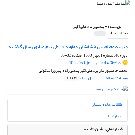
نویسنده =
بهمنی‌زاده، علی اکبر
تعداد مقالات:
1
دیرینه مغناطیس آتشفشان دماوند در طی نیم میلیون سال گذشته
دوره 40، شماره 1، بهار 1393، صفحه
83-93
10.22059/jesphys.2014.36698
محمد حامدپور دارابی، علی اکبر بهمنی‌زاده، بهروز اسکوئی
مشاهده مقاله
اصل مقاله
1.13 M
مقالات آماده انتشار
شماره جاری
شماره‌های پیشین نشریه