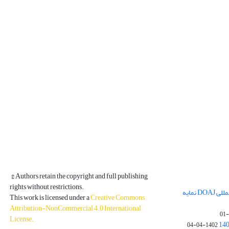
© Authors retain the copyright and full publishing
rights without restrictions.
مجله فیزیک زمین و فضا در پایگاه بین المللی DOAJ نمایه
This work is licensed under a
Creative Commons
Attribution-NonCommercial 4.0 International
License
.
1402-04-04