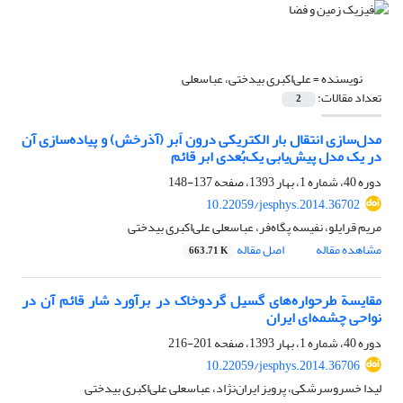
نویسنده =
علی‌اکبری بیدختی، عباسعلی
تعداد مقالات:
2
مدل‌سازی انتقال بار الکتریکی درون اَبر (آذرخش) و پیاده‌سازی آن
در یک مدل پیش‌یابی یک‌بُعدی ابر قائم
دوره 40، شماره 1، بهار 1393، صفحه
137-148
10.22059/jesphys.2014.36702
مریم قرایلو، نفیسه پگاه‌فر، عباسعلی علی‌اکبری بیدختی
مشاهده مقاله
اصل مقاله
663.71 K
مقایسة طرحواره‌های گسیل گردوخاک در برآورد شار قائم آن در
نواحی چشمه‌ای ایران
دوره 40، شماره 1، بهار 1393، صفحه
201-216
10.22059/jesphys.2014.36706
لیدا خسروسرشکی، پرویز ایران‌نژاد، عباسعلی علی‌اکبری بیدختی