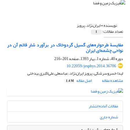
نویسنده =
ایران‌نژاد، پرویز
تعداد مقالات:
1
مقایسة طرحواره‌های گسیل گردوخاک در برآورد شار قائم آن در
نواحی چشمه‌ای ایران
دوره 40، شماره 1، بهار 1393، صفحه
201-216
10.22059/jesphys.2014.36706
لیدا خسروسرشکی، پرویز ایران‌نژاد، عباسعلی علی‌اکبری بیدختی
مشاهده مقاله
اصل مقاله
1.4 M
مقالات آماده انتشار
شماره جاری
شماره‌های پیشین نشریه