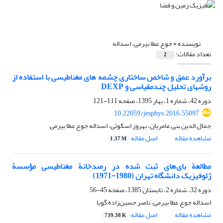
نویسنده =
جوع عطا بیرمی، اسداله
تعداد مقالات:
2
برآورد عمق و شاخص ساختاری چشمه‏ های مغناطیسی با استفاده از
روش‏های تحلیل چندمقیاسی و DEXP
دوره 42، شماره 1، بهار 1395، صفحه
111-121
10.22059/jesphys.2016.55097
جمال الدین بنی عامریان، بهروز اسکوئی، اسداله جوع عطا بیرمی
مشاهده مقاله
اصل مقاله
1.37 M
مطالعة بای‌های ثبت شده در رصدخانة مغناطیسی مؤسسة
ژئوفیزیک دانشگاه تهران (1980-1971)
دوره 32، شماره 2، تابستان 1385، صفحه
45-56
اسداله جوع عطا بیرمی، ناصر حسین‌زاده گویا
مشاهده مقاله
اصل مقاله
739.38 K