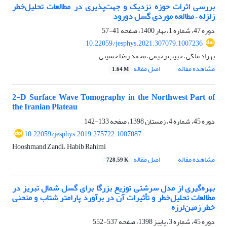
بررسی اثرات حوزه نزدیک و جهت‌پذیری در مطالعات تحلیل‌خطر
زلزله – مطالعه موردی گسل دورود
دوره 47، شماره 1، بهار 1400، صفحه
41-57
10.22059/jesphys.2021.307079.1007236
بهزاد ملکی، حبیب رحیمی، محمد رضا حسینی
مشاهده مقاله
اصل مقاله
1.64 M
2-D Surface Wave Tomography in the Northwest Part of
the Iranian Plateau
دوره 45، شماره 4، زمستان 1398، صفحه
133-142
10.22059/jesphys.2019.275722.1007087
Hooshmand Zandi، Habib Rahimi
مشاهده مقاله
اصل مقاله
728.59 K
بهره‌گیری از مدل سرشتی توزیع بزرگا برای گسل شمال تبریز در
مطالعات تحلیل‌خطر و تأثیرات آن در برآورد پارامتر‌ شتاب و منحنی
خطر زمین‌لرزه
دوره 45، شماره 3، پاییز 1398، صفحه
537-552