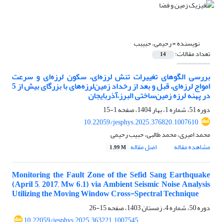
نویسنده =
رحیمی، حبیبب
تعداد مقالات:
14
بررسی الگوهای تغییرات تنش لرزه‌ای، سکون لرزه‌ای و سرعت
امواج لرزه‌‌ای، قبل و بعد از رخداد زمین‌لرزه‌های با بزرگای بیش از 5
در پهنه لرزه ‌زمین‌ساختی البرز–آذربایجان
دوره 51، شماره 1، بهار 1404، صفحه
1-15
10.22059/jesphys.2025.376820.1007610
محمد امیری، محمد طالبی، حبیب رحیمی
مشاهده مقاله
اصل مقاله
1.99 M
Monitoring the Fault Zone of the Sefid Sang Earthquake
(April 5, 2017, Mw 6.1) via Ambient Seismic Noise Analysis
Utilizing the Moving Window Cross-Spectral Technique
دوره 50، شماره 4، زمستان 1403، صفحه
15-26
10.22059/jesphys.2025.363221.1007545