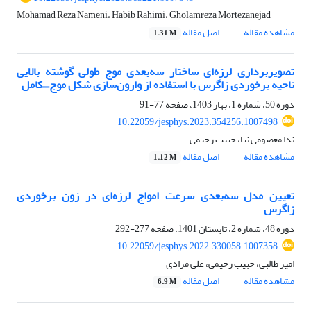
Mohamad Reza Nameni، Habib Rahimi، Gholamreza Mortezanejad
مشاهده مقاله
اصل مقاله
1.31 M
تصویربرداری لرزه‌ای ساختار سه‌بعدی موج طولی گوشته بالایی
ناحیه برخوردی زاگرس با استفاده از وارون‌سازی شکل موج⎽کامل
دوره 50، شماره 1، بهار 1403، صفحه
77-91
10.22059/jesphys.2023.354256.1007498
ندا معصومی نیا، حبیب رحیمی
مشاهده مقاله
اصل مقاله
1.12 M
تعیین مدل سه‌بعدی سرعت امواج لرزه‌ای در زون برخوردی
زاگرس
دوره 48، شماره 2، تابستان 1401، صفحه
277-292
10.22059/jesphys.2022.330058.1007358
امیر طالبی، حبیب رحیمی، علی مرادی
مشاهده مقاله
اصل مقاله
6.9 M