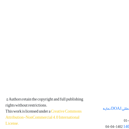
© Authors retain the copyright and full publishing
rights without restrictions.
مجله فیزیک زمین و فضا در پایگاه بین المللی DOAJ نمایه
This work is licensed under a
Creative Commons
Attribution-NonCommercial 4.0 International
License
.
1402-04-04