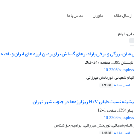
ارسال مقاله
داوران
تماس با ما
انی، الهام
 میان بزرگی و برخی پارامترهای گسلش برای زمین لرزه های ایران و ناحیه 
247-262
10.22059/jesphy
لهام شعبانی، نوربخش میرزائی
اصل مقاله
1.93 M
 H/V ریزلرزه‌‌ها در جنوب شهر تهران
1-12
10.22059/jesphy
 الهام شعبانی، نوربخش میرزائی، ابراهیم حق‌شناس
اصل مقاله
1.48 M