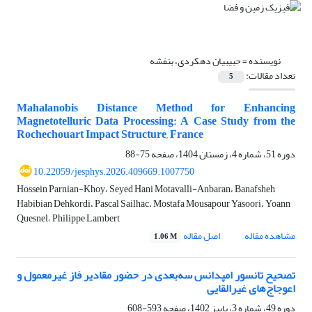
نویسنده =
حبیبیان دهکردی، بنفشه
تعداد مقالات:
5
Mahalanobis Distance Method for Enhancing
Magnetotelluric Data Processing: A Case Study from the
Rochechouart Impact Structure, France
دوره 51، شماره 4، زمستان 1404، صفحه
75-88
10.22059/jesphys.2026.409669.1007750
Hossein Parnian-Khoy، Seyed Hani Motavalli-Anbaran، Banafsheh
Habibian Dehkordi، Pascal Sailhac، Mostafa Mousapour Yasoori، Yoann
Quesnel، Philippe Lambert
مشاهده مقاله
اصل مقاله
1.06 M
تصحیح تانسور امپدانس سه‌بعدی در حضور مقادیر فاز غیرمعمول و
اعوجاج‌های غیرالقایی
دوره 49، شماره 3، پاییز 1402، صفحه
593-608