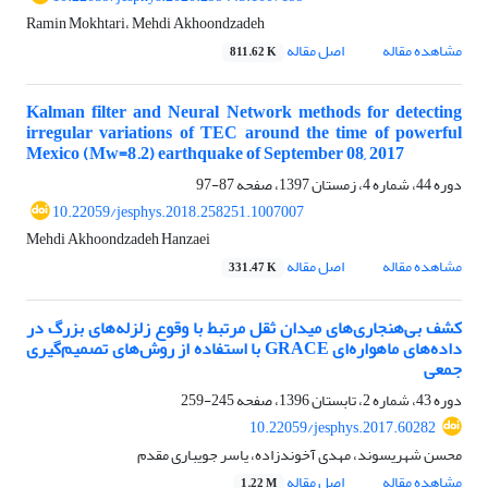
Ramin Mokhtari، Mehdi Akhoondzadeh
مشاهده مقاله
اصل مقاله
811.62 K
Kalman filter and Neural Network methods for detecting
irregular variations of TEC around the time of powerful
Mexico (Mw=8.2) earthquake of September 08, 2017
دوره 44، شماره 4، زمستان 1397، صفحه
87-97
10.22059/jesphys.2018.258251.1007007
Mehdi Akhoondzadeh Hanzaei
مشاهده مقاله
اصل مقاله
331.47 K
کشف بی‌هنجاری‌های میدان ثقل مرتبط با وقوع زلزله‌های بزرگ در
داده‌های ماهواره‌ای GRACE با استفاده از روش‌های تصمیم‌گیری
جمعی
دوره 43، شماره 2، تابستان 1396، صفحه
245-259
10.22059/jesphys.2017.60282
محسن شهریسوند، مهدی آخوندزاده، یاسر جویباری مقدم
مشاهده مقاله
اصل مقاله
1.22 M