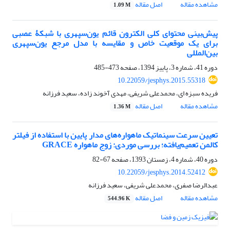
مشاهده مقاله
اصل مقاله
1.09 M
پیش‌بینی محتوای کلی الکترون قائم یون‌سپهری با شبکۀ عصبی
برای یک موقعیت ‌خاص و مقایسه با مدل مرجع یون‌سپهری
بین‌المللی
دوره 41، شماره 3، پاییز 1394، صفحه
473-485
10.22059/jesphys.2015.55318
فریده سبزه ای، محمدعلی شریفی، مهدی آخوند زاده، سعید فرزانه
مشاهده مقاله
اصل مقاله
1.36 M
تعیین سرعت سینماتیک ماهواره‌های مدار پایین با استفاده از فیلتر
کالمن تعمیم‌یافته؛ بررسی موردی: زوج ماهواره GRACE
دوره 40، شماره 4، زمستان 1393، صفحه
67-82
10.22059/jesphys.2014.52412
عبدالرضا صفری، محمدعلی شریفی، سعید فرزانه
مشاهده مقاله
اصل مقاله
544.96 K