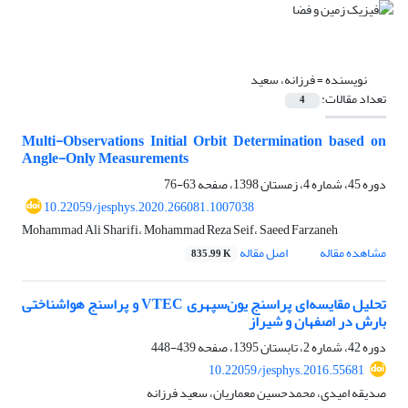
نویسنده =
فرزانه، سعید
تعداد مقالات:
4
Multi-Observations Initial Orbit Determination based on
Angle-Only Measurements
دوره 45، شماره 4، زمستان 1398، صفحه
63-76
10.22059/jesphys.2020.266081.1007038
Mohammad Ali Sharifi، Mohammad Reza Seif، Saeed Farzaneh
مشاهده مقاله
اصل مقاله
835.99 K
تحلیل مقایسه‌‌ای پراسنج یون‌سپهری VTEC و پراسنج هواشناختی
بارش در اصفهان و شیراز
دوره 42، شماره 2، تابستان 1395، صفحه
439-448
10.22059/jesphys.2016.55681
صدیقه امیدی، محمدحسین معماریان، سعید فرزانه