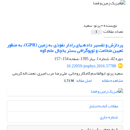
نویسنده =
پرنو، سعید
تعداد مقالات:
1
پردازش و تفسیر دادهـهای رادار نفوذی به زمین (GPR)، به منظور
تعیین ضخامت و توپوگرافی بستر یخچال علم کوه
دوره 42، شماره 1، بهار 1395، صفحه
154-157
10.22059/jesphys.2016.57788
سعید پرنو، ابوالقاسم کامکار روحانی، علی رضا عرب امیری، نعمت اله کریمی
مشاهده مقاله
اصل مقاله
1.71 M
مقالات آماده انتشار
شماره جاری
شماره‌های پیشین نشریه