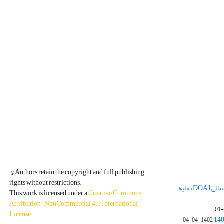
© Authors retain the copyright and full publishing
rights without restrictions.
مجله فیزیک زمین و فضا در پایگاه بین المللی DOAJ نمایه
This work is licensed under a
Creative Commons
Attribution-NonCommercial 4.0 International
License
.
1402-04-04