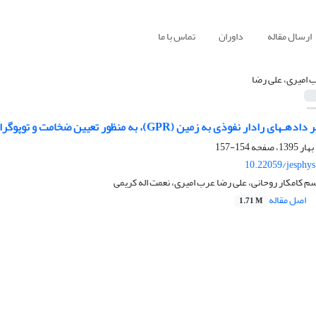
ارسال مقاله
داوران
تماس با ما
 امیری، علی رضا
وذی به زمین (GPR)، به منظور تعیین ضخامت و توپوگرافی بستر یخچال علم کوه
154-157
10.22059/jesphy
سم کامکار روحانی، علی رضا عرب امیری، نعمت اله کریمی
اصل مقاله
1.71 M