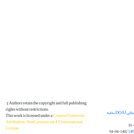
© Authors retain the copyright and full publishing
rights without restrictions.
مجله فیزیک زمین و فضا در پایگاه بین المللی DOAJ نمایه
This work is licensed under a
Creative Commons
Attribution-NonCommercial 4.0 International
License
.
1402-04-04