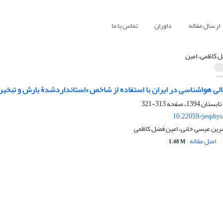
ارسال مقاله
داوران
تماس با ما
 کاظمی، امین
ی هواشناسی در ایران با استفاده از شاخص «استانداردشدة بارش و تبخیر-تعرق
313-321
10.22059/jesphy
ین عیسی خانی، امین فضل کاظمی
اصل مقاله
1.48 M