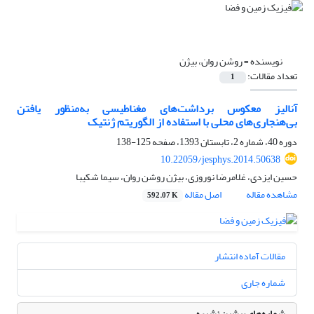
نویسنده =
روشن روان، بیژن
تعداد مقالات:
1
آنالیز معکوس برداشت‌های مغناطیسی به‌منظور یافتن
بی‌هنجاری‌ها‌‌ی محلی با استفاده از الگوریتم ژنتیک
دوره 40، شماره 2، تابستان 1393، صفحه
125-138
10.22059/jesphys.2014.50638
حسین ایزدی، غلامرضا نوروزی، بیژن روشن روان، سیما شکیبا
مشاهده مقاله
اصل مقاله
592.07 K
مقالات آماده انتشار
شماره جاری
شماره‌های پیشین نشریه