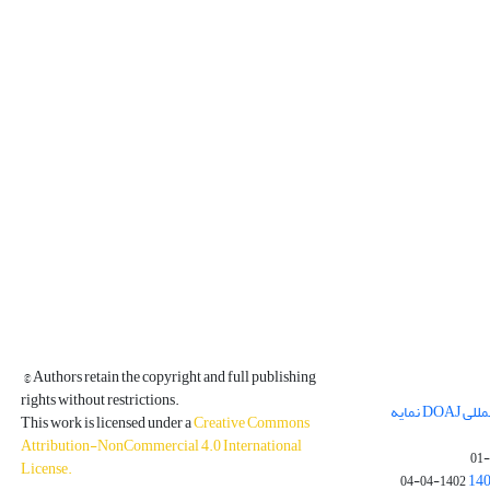
© Authors retain the copyright and full publishing
rights without restrictions.
مجله فیزیک زمین و فضا در پایگاه بین المللی DOAJ نمایه
This work is licensed under a
Creative Commons
Attribution-NonCommercial 4.0 International
License
.
1402-04-04