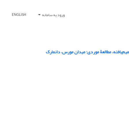
ورود به سامانه
ENGLISH
یم‌یافته، مطالعۀ موردی: میدان مورس، دانمارک