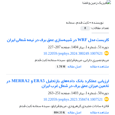
نویسنده =
ثابت قدم، سمانه
تعداد مقالات:
8
کاربست مدل WRF در شبیه‌سازی عمق برف در نیمه شمالی ایران
دوره 51، شماره 1، بهار 1404، صفحه
207-227
10.22059/jesphys.2024.380249.1007621
مریم نصیری دارابی، مریم قرایلو، سیده سمانه ثابت قدم
مشاهده مقاله
اصل مقاله
1.78 M
ارزیابی عملکرد بانک داده‌های بازتحلیل ERA5 و MERRA2 در
تخمین میزان عمق برف در شمال غرب ایران
دوره 50، شماره 1، بهار 1403، صفحه
251-263
10.22059/jesphys.2023.358474.1007521
فائزه سادات مجیدی کرهرودی، مریم قرایلو، سیده سمانه ثابت قدم
مشاهده مقاله
اصل مقاله
884.33 K