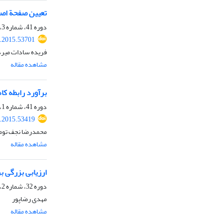
تعیین صفحة اصلی گسل زمین‌لرز
دوره 41، شماره 3، پاییز 1394، صفحه
s.2015.53701
فریده سادات میرد
مشاهده مقاله
برآورد رابطه ک
دوره 41، شماره 1، بهار 1394، صفحه
s.2015.53419
محمدرضا نجف تومر
مشاهده مقاله
ارزیابی بزرگی ب
دوره 32، شماره 2، تابستان 1385، صفحه
مهدی رضاپور
مشاهده مقاله