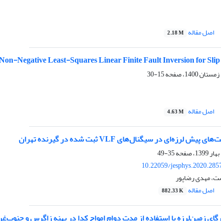
اصل مقاله
2.18 M
n-Negative Least-Squares Linear Finite Fault Inversion for Slip 
15-30
اصل مقاله
4.63 M
ش لرزه‌ای در سیگنال‌های VLF ثبت شده در گیرنده تهران
35-49
10.22059/jesphys.2020.285
ت، مهدی رضاپور
اصل مقاله
882.33 K
رگای زمین‌لرزه با استفاده از مدت دوام امواج کدا در پهنه زاگرس و جنوب‌غ