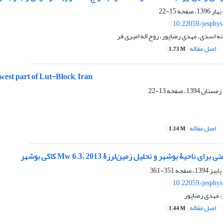
15-22
10.22059/jesphy
 اسدی، مهدی رضاپور، روح اله امیری فر
اصل مقاله
1.73 M
 west part of Lut-Block, Iran
13-22
اصل مقاله
1.14 M
ناحیۀ بوشهر و تحلیل زمین‌لرزۀ Mw 6.3، 2013 کاکی بوشهر
351-361
10.22059/jesphy
، مهدی رضاپور
اصل مقاله
1.44 M