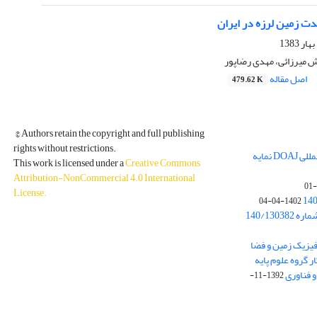
ت زمین لرزه در ایران
ش میرزائی، مهدی رضاپور
اصل مقاله
479.62 K
© Authors retain the copyright and full publishing
rights without restrictions.
مجله فیزیک زمین و فضا در پایگاه بین المللی DOAJ نمایه
This work is licensed under a
Creative Commons
Attribution-NonCommercial 4.0 International
License
.
1402-04-04
بخشنامه معاونت پژوهشی دانشگاه به شماره 140/130382
ه از نشریه فیزیک زمین و فضا
ر گروه علوم پایه
1392-11-