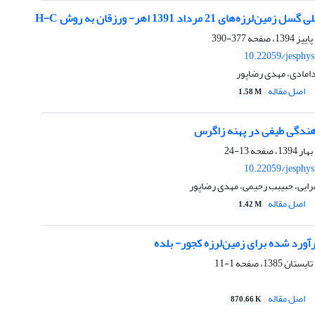
ه‌های 21 مرداد 1391 اهر- ورزقان به روش H-C
377-390
10.22059/jesphy
امادی، مهدی رضاپور
اصل مقاله
1.58 M
اهندگی طیفی در پهنه زاگرس
13-24
10.22059/jesphy
ایی، حبیبب رحیمی، مهدی رضاپور
اصل مقاله
1.42 M
رآورد شده برای زمین‌لرزه کجور- بلده
1-11
اصل مقاله
870.66 K