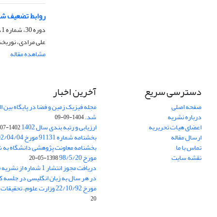
روابط تضعیف شد
دوره 30، شماره 1، بهار 1383
علی مرادی، نوربخ
مشاهده مقاله
دسترسی سریع
آخرین اخبار
صفحه اصلی
درباره نشریه
شد.
1404-09-09
اعضای هیات تحریریه
ارزیابی و رتبه بندی سال 1402
1402-07-01
ارسال مقاله
بخشنامه شماره 91131 مورخ 1402/04/04
تماس با ما
نقشه سایت
مورخ 98/5/20
1398-05-20
دریافت مجوز انتشار 1 شمار
در هر سال به زبان انگلیسی در جلسه کا
مورخ 22/10/92 وزارت علوم، تحقیقات و فناوری
20