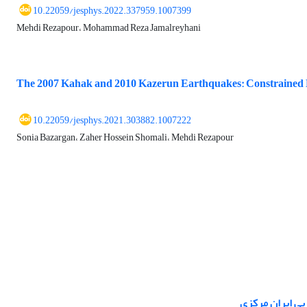
10.22059/jesphys.2022.337959.1007399
Mehdi Rezapour، Mohammad Reza Jamalreyhani
The 2007 Kahak and 2010 Kazerun Earthquakes: Constrained No
10.22059/jesphys.2021.303882.1007222
Sonia Bazargan، Zaher Hossein Shomali، Mehdi Rezapour
ربی ایران مرکزی