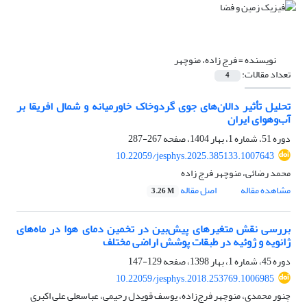
نویسنده =
فرج زاده، منوچهر
تعداد مقالات:
4
تحلیل تأثیر دالان‌های جوی گردوخاک خاورمیانه و شمال افریقا بر
آب‌وهوای ایران
دوره 51، شماره 1، بهار 1404، صفحه
267-287
10.22059/jesphys.2025.385133.1007643
محمد رضائی، منوچهر فرج زاده
مشاهده مقاله
اصل مقاله
3.26 M
بررسی نقش متغیرهای پیش‌بین در تخمین دمای هوا در ماه‌های
ژانویه و ژوئیه در طبقات پوشش اراضی مختلف
دوره 45، شماره 1، بهار 1398، صفحه
129-147
10.22059/jesphys.2018.253769.1006985
چنور محمدی، منوچهر فرج‌زاده، یوسف قویدل رحیمی، عباسعلی علی اکبری