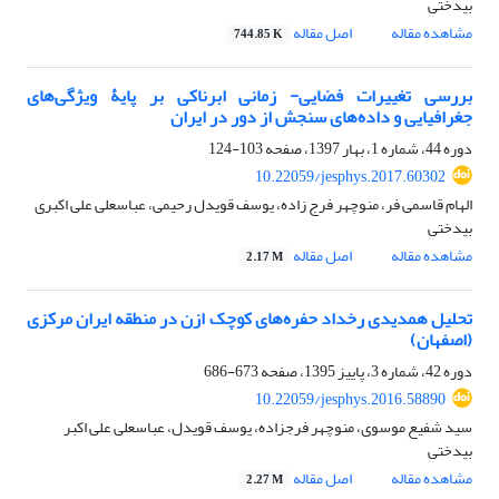
بیدختی
مشاهده مقاله
اصل مقاله
744.85 K
بررسی تغییرات فضایی- زمانی ابرناکی بر پایۀ ویژگی‌های
جغرافیایی و داده‌های سنجش از دور در ایران
دوره 44، شماره 1، بهار 1397، صفحه
103-124
10.22059/jesphys.2017.60302
الهام قاسمی فر، منوچهر فرج زاده، یوسف قویدل رحیمی، عباسعلی علی اکبری
بیدختی
مشاهده مقاله
اصل مقاله
2.17 M
تحلیل همدیدی رخداد حفره‌های کوچک ازن در منطقه ایران مرکزی
(اصفهان)
دوره 42، شماره 3، پاییز 1395، صفحه
673-686
10.22059/jesphys.2016.58890
سید شفیع موسوی، منوچهر فرجزاده، یوسف قویدل، عباسعلی علی اکبر
بیدختی
مشاهده مقاله
اصل مقاله
2.27 M