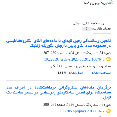
نویسنده =
بابایی، مجتبی
تعداد مقالات:
2
تخمین رسانندگی زمین لایه‌ای با داده‌های القای الکترومغناطیسی
در محدوده عدد القای پایین با روش الگوریتم ژنتیک
دوره 51، شماره 2، تابستان 1404، صفحه
289-307
10.22059/jesphys.2025.385912.1007646
مجتبی بابایی، سید منوچهر حسینی پیلانگرگی
مشاهده مقاله
اصل مقاله
1.62 M
برگردان داده‌های میکروگرانی برداشت‌شده در اطراف سد
سیاه‌بیشه برای تعیین ساختارهای زیرسطحی در مسیر ساخت یک
تونل
دوره 43، شماره 2، تابستان 1396، صفحه
261-280
10.22059/jesphys.2017.61677