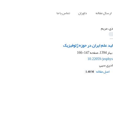
ارسال مقاله
داوران
تماس با ما
ی، مریم
ید علم ایران در حوزه ژئوفیزیک
147-166
10.22059/jesphy
ادری سهی
اصل مقاله
1.48 M