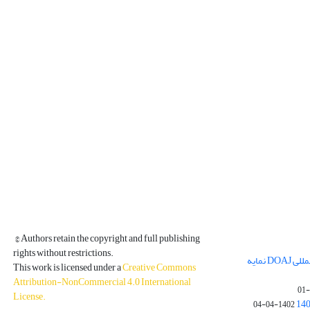
© Authors retain the copyright and full publishing
rights without restrictions.
مجله فیزیک زمین و فضا در پایگاه بین المللی DOAJ نمایه
This work is licensed under a
Creative Commons
Attribution-NonCommercial 4.0 International
License
.
1402-04-04