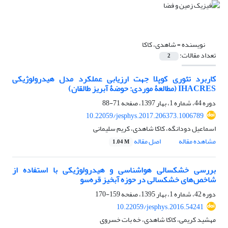
نویسنده =
شاهدی، کاکا
تعداد مقالات:
2
کاربرد تئوری کوپلا جهت ارزیابی عملکرد مدل هیدرولوژیکی
IHACRES (مطالعۀ موردی: حوضۀ آبریز طالقان)
دوره 44، شماره 1، بهار 1397، صفحه
71-88
10.22059/jesphys.2017.206373.1006789
اسماعیل دودانگه، کاکا شاهدی، کریم سلیمانی
مشاهده مقاله
اصل مقاله
1.04 M
بررسی خشکسالی هواشناسی و هیدرولوژیکی با استفاده از
شاخص‌های خشکسالی در حوزه آبخیز قره‌سو
دوره 42، شماره 1، بهار 1395، صفحه
159-170
10.22059/jesphys.2016.54241
مهشید کریمی، کاکا شاهدی، خه بات خسروی