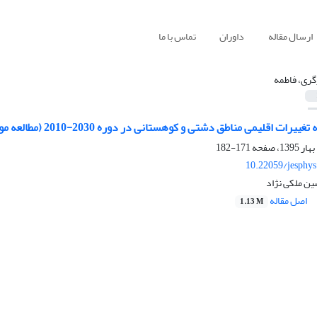
ارسال مقاله
داوران
تماس با ما
گری، فاطمه
یمی مناطق دشتی و کوهستانی در دوره 2030-2010 (مطالعه موردی: حوضه آبخیز دشت یزد- اردکان)
171-182
10.22059/jesphy
ین ملکی نژاد
اصل مقاله
1.13 M