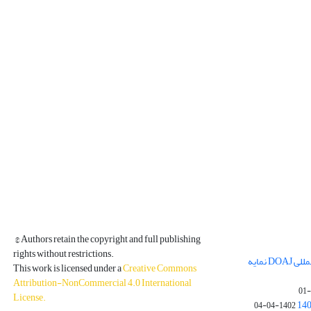
© Authors retain the copyright and full publishing
rights without restrictions.
مجله فیزیک زمین و فضا در پایگاه بین المللی DOAJ نمایه
This work is licensed under a
Creative Commons
Attribution-NonCommercial 4.0 International
License
.
1402-04-04