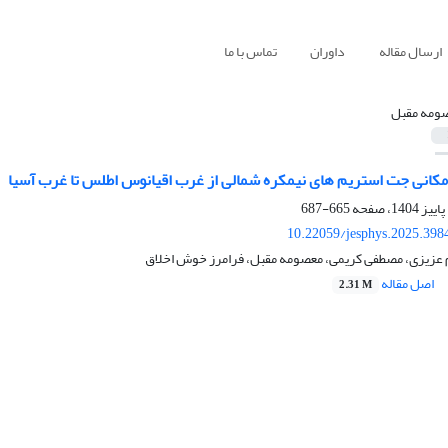
ارسال مقاله
داوران
تماس با ما
ومه مقبل
مکانی جت استریم های نیمکره شمالی از غرب اقیانوس اطلس تا غرب آسیا
665-687
10.22059/jesphys.2025.398
 عزیزی، مصطفی کریمی، معصومه مقبل، فرامرز خوش اخلاق
اصل مقاله
2.31 M