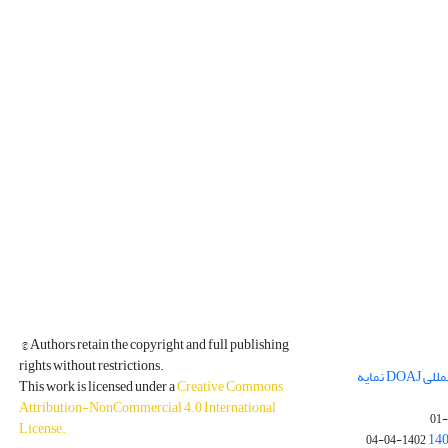
© Authors retain the copyright and full publishing
rights without restrictions.
مجله فیزیک زمین و فضا در پایگاه بین المللی DOAJ نمایه
This work is licensed under a
Creative Commons
Attribution-NonCommercial 4.0 International
License
.
1402-04-04