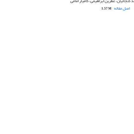
گنجائیان، عطرین ابراهیمی، کامیار امامی
اصل مقاله
1.57 M