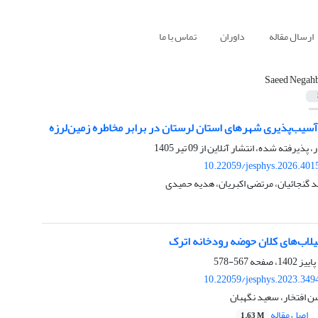
ارسال مقاله
داوران
تماس با ما
Saeed Negah
آسیب‌پذیری شهرهای استان لرستان در برابر مخاطره زمین‌لرزه
ر، پذیرفته شده، انتشار آنلاین از
09 تیر 1405
10.22059/jesphys.2026.401
 گنجائیان، مرتضی اکبریان، هدیه حمیدی
لاب‌های کلان حوضه رودخانه اترک
567-578
10.22059/jesphys.2023.349
ن افتخار، سعید نگهبان
اصل مقاله
1.63 M