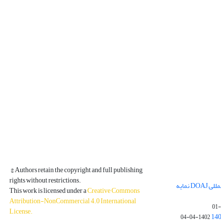
© Authors retain the copyright and full publishing
rights without restrictions.
مجله فیزیک زمین و فضا در پایگاه بین المللی DOAJ نمایه
This work is licensed under a
Creative Commons
Attribution-NonCommercial 4.0 International
License
.
1402-04-04