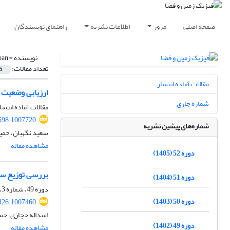
صفحه اصلی
مرور
اطلاعات نشریه
راهنمای نویسندگان
نویسنده =
ban
تعداد مقالات:
5
مقالات آماده انتشار
ارزیابی وضعیت 
شماره جاری
مقالات آماده انتشا
598.1007720
شماره‌های پیشین نشریه
سعید نگهبان، حمید
مشاهده مقاله
دوره 52 (1405)
بررسی توزیع سی
دوره 51 (1404)
دوره 49، شماره 3، پاییز 1402، صفحه
دوره 50 (1403)
426.1007460
اسداله حجازی، حس
دوره 49 (1402)
مشاهده مقاله