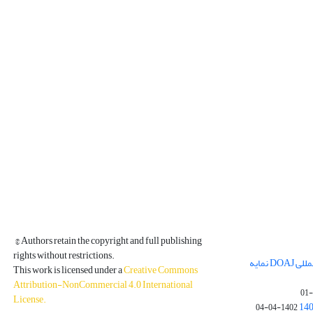
© Authors retain the copyright and full publishing
rights without restrictions.
مجله فیزیک زمین و فضا در پایگاه بین المللی DOAJ نمایه
This work is licensed under a
Creative Commons
Attribution-NonCommercial 4.0 International
License
.
1402-04-04