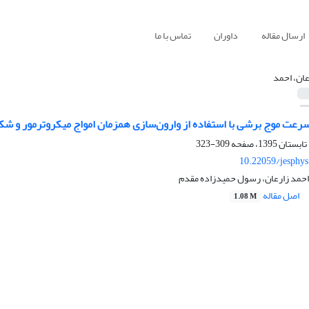
ارسال مقاله
داوران
تماس با ما
عان، احمد
رعت موج برشی با استفاده از وارون‌سازی همزمان امواج میکروترمور و شکس
309-323
10.22059/jesphy
 احمد زارعان، رسول حمیدزاده مقدم
اصل مقاله
1.08 M