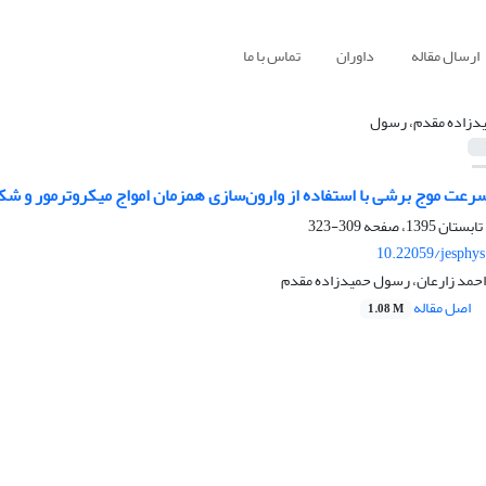
ارسال مقاله
داوران
تماس با ما
دزاده مقدم، رسول
رعت موج برشی با استفاده از وارون‌سازی همزمان امواج میکروترمور و شکس
309-323
10.22059/jesphy
 احمد زارعان، رسول حمیدزاده مقدم
اصل مقاله
1.08 M