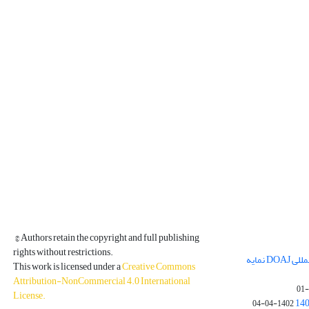
© Authors retain the copyright and full publishing
rights without restrictions.
مجله فیزیک زمین و فضا در پایگاه بین المللی DOAJ نمایه
This work is licensed under a
Creative Commons
Attribution-NonCommercial 4.0 International
License
.
1402-04-04