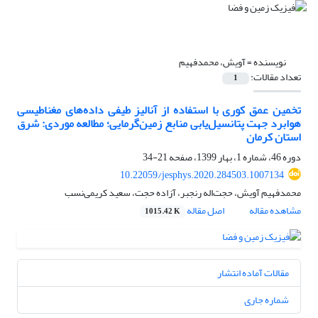
نویسنده =
آویش، محمدفهیم
تعداد مقالات:
1
تخمین عمق کوری با استفاده از آنالیز طیفی داده‌های مغناطیسی
هوابرد جهت پتانسیل‌یابی منابع زمین‌گرمایی؛ مطالعه موردی: شرق
استان کرمان
دوره 46، شماره 1، بهار 1399، صفحه
21-34
10.22059/jesphys.2020.284503.1007134
محمدفهیم آویش، حجت‌اله رنجبر، آزاده حجت، سعید کریمی‌نسب
مشاهده مقاله
اصل مقاله
1015.42 K
مقالات آماده انتشار
شماره جاری