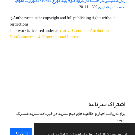
زبان انگلیسی در جلسه کار گروه علوم پایه مورخ 22/10/92 وزارت علوم،
تحقیقات و فناوری
1392-11-20
© Authors retain the copyright and full publishing rights without
restrictions.
This work is licensed under a
Creative Commons Attribution-
NonCommercial 4.0 International License
.
دسترسی به مقالات آزاد و رایگان است.
اشتراک خبرنامه
برای دریافت اخبار و اطلاعیه های مهم نشریه در خبرنامه نشریه مشترک
شوید.
اشتراک
این وب سایت از کوکی ها برای اطمینان از ارائه بهترین