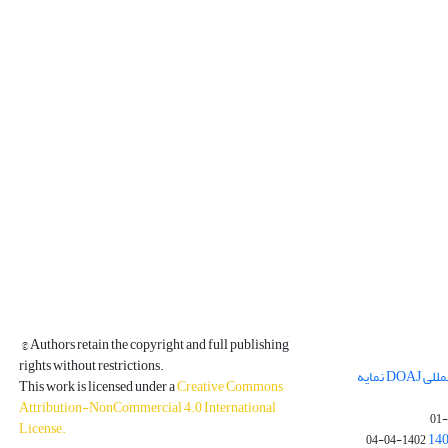
© Authors retain the copyright and full publishing
rights without restrictions.
مجله فیزیک زمین و فضا در پایگاه بین المللی DOAJ نمایه
This work is licensed under a
Creative Commons
Attribution-NonCommercial 4.0 International
License
.
1402-04-04