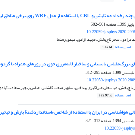
ده از مدل WRF روی برخی مناطق ایران: مطالعه موردی، 27 تا 31 دسامبر سال 2015
561-582
10.22059/jesphys.2020.299
د مرادی، سحر تاج‌بخش، مجید آزادی، مهدی رهنما
اصل مقاله
1.67 M
بزرگ‌مقیاس تابستانی و ساختار لایه‌مرزی جوی در روزهای همراه با گرد‌و‌خاک در 
295-312
10.22059/jesphys.2020.280
تاج‌بخش، عباسعلی علی‌اکبری بیدختی، ساویز صحت کاشانی، عباس رنجبر سعادت‌آبادی
اصل مقاله
995.97 K
ی هواشناسی در ایران با استفاده از شاخص «استانداردشدة بارش و تبخیر-تعرق
313-321
10.22059/jesphy