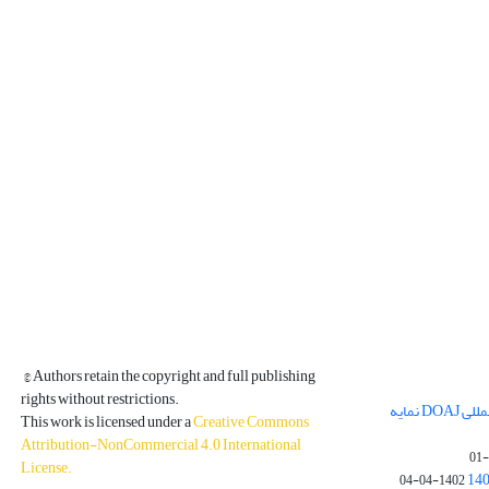
© Authors retain the copyright and full publishing
rights without restrictions.
مجله فیزیک زمین و فضا در پایگاه بین المللی DOAJ نمایه
This work is licensed under a
Creative Commons
Attribution-NonCommercial 4.0 International
License
.
1402-04-04