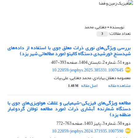
نویسنده =
جغتایی، محمد
تعداد مقالات:
3
بررسی ویژگی‌های نوری ذرات معلق جوی با استفاده از داده‌های
شیدسنج خورشیدی دستگاه کالیتو (مورد مطالعاتی شهر یزد)
دوره 51، شماره 2، تابستان 1404، صفحه
393-407
10.22059/jesphys.2025.385331.1007645
معصومه دهقان بهابادی، محمد جغتایی، علی بیات
مشاهده مقاله
اصل مقاله
1.48 M
مطالعه ویژگی‌های فیزیکی-شیمیایی و غلظت هواویزی‌های جوی با
دستگاه شمارنده آبشاری ذرات (مورد مطالعه توفان گردوغبار
منطقه یزد)
دوره 50، شماره 3، پاییز 1403، صفحه
763-772
10.22059/jesphys.2024.371935.1007590