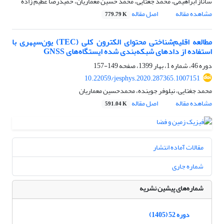
ساناز ابراهیمی، محمد جغتایی، محمد حسین معماریان، حمیدرضا عظیم زاده
مشاهده مقاله
اصل مقاله
779.79 K
مطالعه اقلیم‌شناختی محتوای الکترون کلی (TEC) یون‌سپهری با
استفاده از داد‌های شبکه‌بندی شده ایستگاه‌های GNSS
دوره 46، شماره 1، بهار 1399، صفحه
149-157
10.22059/jesphys.2020.287365.1007151
محمد جغتایی، نیلوفر جوینده، محمدحسین معماریان
مشاهده مقاله
اصل مقاله
591.04 K
مقالات آماده انتشار
شماره جاری
شماره‌های پیشین نشریه
دوره 52 (1405)