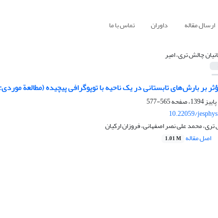
ارسال مقاله
داوران
تماس با ما
نیان چالش تری، امیر
 بر بارش‌های تابستانی در یک ناحیه با توپوگرافی پیچیده (مطالعة موردی: سیل است
565-577
10.22059/jesphy
 تری، محمد علی نصر اصفهانی، فروزان ارکیان
اصل مقاله
1.01 M