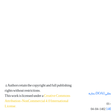
© Authors retain the copyright and full publishing
rights without restrictions.
مجله فیزیک زمین و فضا در پایگاه بین المللی DOAJ نمایه
This work is licensed under a
Creative Commons
Attribution-NonCommercial 4.0 International
License
.
1402-04-04