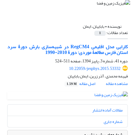
نویسنده =
باباییان، ایمان
تعداد مقالات:
1
کارایی مدل اقلیمی RegCM4 در شبیه‌سازی بارش دورۀ سرد
استان فارس مطالعۀ موردی: دورۀ 2010-1990
دوره 41، شماره 3، پاییز 1394، صفحه
511-524
10.22059/jesphys.2015.53332
فهیمه محمدی، آذر زرین، ایمان باباییان
مشاهده مقاله
اصل مقاله
1.59 M
مقالات آماده انتشار
شماره جاری
شماره‌های پیشین نشریه